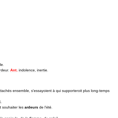
le
.
rdeur
.
Ant
.
indolence
,
inertie
.
ttachés
ensemble
,
s
'
essayoient
à
qui
supporteroit
plus
long
-
temps
1
.
t
souhaiter
les
ardeurs
de
l
'
été
.