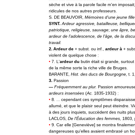
sèche
et
vive
à
la
parole
facile
m
'
en
imposait
ridicules
de
nos
autres
professeurs
.
S
.
DE
BEAUVOIR
,
Mémoires
d
'
une
jeune
fille
SYNT
.
Ardeur
agressive
,
batailleuse
,
belliqu
patriotique
,
religieuse
,
sauvage
;
une
âpre
,
be
ardeur
de
l
'
adolescence
,
de
l
'
âge
,
de
la
discu
travail
.
2
.
Ardeur
de
+
subst
.
ou
inf
.,
ardeur
à
+
sub
violent
de
quelque
chose
:
•
7
.
L
'
ardeur
du
butin
était
si
grande
,
surtout
de
la
même
sorte
la
riche
ville
de
Bruges
.
BARANTE
,
Hist
.
des
ducs
de
Bourgogne
,
t
.
1
3
.
Passion
—
Fréquemment
au
plur
.
Passion
amoureus
ardeurs
insensées
(
Ac
.
1835
-
1932
)
:
•
8
. ...
cependant
ces
symptômes
disparaiss
allumé
,
et
que
le
plaisir
seul
peut
éteindre
.
Vi
à
des
jours
inquiets
,
succèdent
des
nuits
plu
LACLOS
,
De
l
'
Éducation
des
femmes
,
1803
,
•
9
.
Car
elle
[
Geneviève
]
se
montra
finalemen
dangereuses
qu
'
elles
avaient
embrasé
un
h