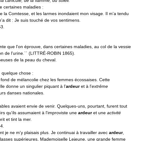
la
canicule
,
de
la
flamme
,
du
soleil
.
e
certaines
maladies
:
e
la
Comtesse
,
et
les
larmes
inondaient
mon
visage
.
Il
m
'
a
tendu
m
'
a
dit
:
Je
suis
touché
de
vos
sentimens
.
63
.
nte
que
l
'
on
éprouve
,
dans
certaines
maladies
,
au
col
de
la
vessie
on
de
l
'
urine
.`` (
LITTRÉ
-
ROBIN
1865
).
ineuses
de
la
peau
du
cheval
.
e
quelque
chose
:
fond
de
mélancolie
chez
les
femmes
écossaises
.
Cette
lle
donne
un
singulier
piquant
à
l
'
ardeur
et
à
l
'
extrême
urs
danses
nationales
.
ables
avaient
envie
de
venir
.
Quelques
-
uns
,
pourtant
,
furent
tout
irs
qu
'
ils
assumaient
à
l
'
improviste
une
ardeur
et
une
activité
rit
et
tint
la
mer
.
84
.
nt
je
ne
m
'
y
plaisais
plus
.
Je
continuai
à
travailler
avec
ardeur
,
lasses
supérieures
,
Mademoiselle
Lejeune
,
une
grande
femme