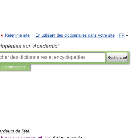
Retenir le site
En utilisant des dictionnaires dans votre site
FR
clopédies sur 'Academic'
Recherche!
interprétations
ardeurs
de
l
'
été
.
,
force
,
vie
,
vigueur
,
vitalité
.
Ardeur
juvénile
.