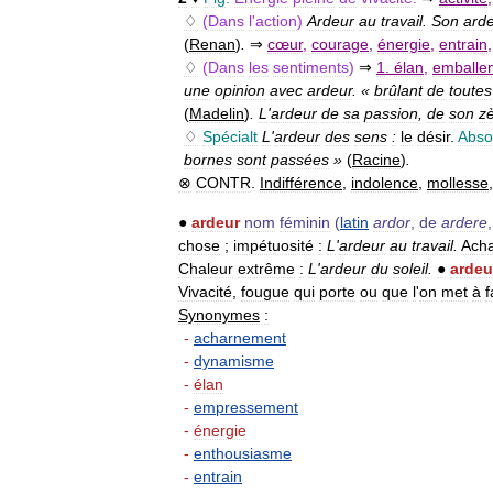
♢
(
Dans
l
'
action
)
Ardeur
au
travail
.
Son
ard
(
Renan
)
.
⇒
cœur
,
courage
,
énergie
,
entrain
♢
(
Dans
les
sentiments
)
⇒
1
.
élan
,
emballe
une
opinion
avec
ardeur
. «
brûlant
de
toutes
(
Madelin
)
.
L
'
ardeur
de
sa
passion
,
de
son
zè
♢
Spécialt
L
'
ardeur
des
sens
:
le
désir
.
Abso
bornes
sont
passées
»
(
Racine
)
.
⊗
CONTR
.
Indifférence
,
indolence
,
mollesse
●
ardeur
nom
féminin
(
latin
ardor
,
de
ardere
chose
;
impétuosité
:
L
'
ardeur
au
travail
.
Ach
Chaleur
extrême
:
L
'
ardeur
du
soleil
.
●
ardeu
Vivacité
,
fougue
qui
porte
ou
que
l
'
on
met
à
f
Synonymes
:
-
acharnement
-
dynamisme
-
élan
-
empressement
-
énergie
-
enthousiasme
-
entrain