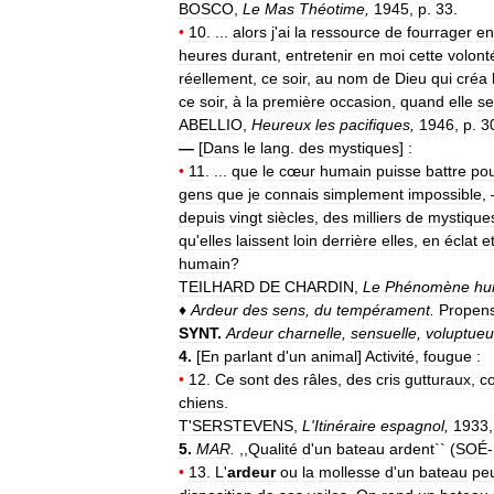
BOSCO
,
Le
Mas
Théotime
,
1945
,
p
.
33
.
•
10
. ...
alors
j
'
ai
la
ressource
de
fourrager
en
heures
durant
,
entretenir
en
moi
cette
volont
réellement
,
ce
soir
,
au
nom
de
Dieu
qui
créa
ce
soir
,
à
la
première
occasion
,
quand
elle
se
ABELLIO
,
Heureux
les
pacifiques
,
1946
,
p
.
3
—
[
Dans
le
lang
.
des
mystiques
]
:
•
11
. ...
que
le
cœur
humain
puisse
battre
po
gens
que
je
connais
simplement
impossible
,
depuis
vingt
siècles
,
des
milliers
de
mystique
qu
'
elles
laissent
loin
derrière
elles
,
en
éclat
e
humain
?
TEILHARD
DE
CHARDIN
,
Le
Phénomène
h
♦
Ardeur
des
sens
,
du
tempérament
.
Propen
SYNT
.
Ardeur
charnelle
,
sensuelle
,
voluptue
4
.
[
En
parlant
d
'
un
animal
]
Activité
,
fougue
:
•
12
.
Ce
sont
des
râles
,
des
cris
gutturaux
,
c
chiens
.
T
'
SERSTEVENS
,
L
'
Itinéraire
espagnol
,
1933
5
.
MAR
.
,,
Qualité
d
'
un
bateau
ardent
`` (
SOÉ
-
•
13
.
L
'
ardeur
ou
la
mollesse
d
'
un
bateau
pe