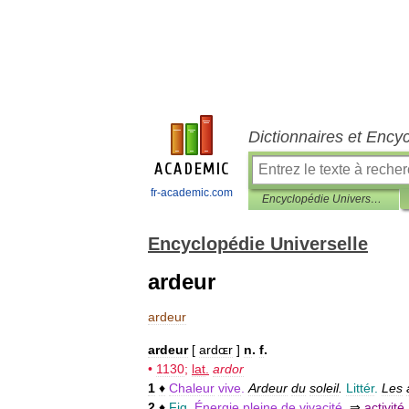
Dictionnaires et Ency
fr-academic.com
Encyclopédie Universelle
Encyclopédie Universelle
ardeur
ardeur
ardeur
[
ardɶr
]
n
.
f
.
•
1130
;
lat
.
ardor
1
♦
Chaleur
vive
.
Ardeur
du
soleil
.
Littér
.
Les
2
♦
Fig
.
Énergie
pleine
de
vivacité
.
⇒
activité