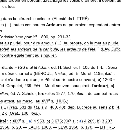
plus
ardent
en
bordant
davantage
les
voiles
d
'
arrière
.
Il
devient
au
e
les
focs
.
g
dans
la
hiérarchie
céleste
. (
Attesté
ds
LITTRÉ
)
:
es
(...)
toutes
ces
hautes
Ardeurs
ne
pourroient
cependant
entrer
es
...
Christianisme
primitif
,
1800
,
pp
.
231
-
32
.
et
au
pluriel
,
pour
dire
amour
. (...).
Au
propre
,
on
le
met
au
pluriel
soleil
,
les
ardeurs
de
la
canicule
,
les
ardeurs
de
l
'
été
.
`` (
LAV
.
Diffic
.
ncontre
également
au
singulier
.
brûlante
» (
Gd
mal
fit
Adam
,
éd
.
H
.
Suchier
,
I
,
105
ds
T
.-
L
.
:
Senz
1
«
désir
charnel
» (
BÉROUL
,
Tristan
,
éd
.
E
.
Muret
,
1195
,
ibid
.
:
ciel
n
'
a
dame
qui
un
jor
Pëust
sofrir
nostre
convers
);
b
)
1203
«
éd
.
Crapelet
,
239
,
ibid
.
:
Moult
souvent
souspiroit
d
'
ardour
);
c
)
illon
,
éd
.
A
.
Scheler
,
Bruxelles
1877
,
170
,
ibid
.
:
de
combattre
as
e
es
attest
.
au
masc
.,
au
XVI
s
. (
HUG
.).
ns
1
(
Trag
.
581
ds
TLL
s
.
v
.,
489
,
48
);
dep
.
Lucrèce
au
sens
2
b
(
4
,
s
2
c
(
Orat
.,
108
,
ibid
.
).
e
e
littér
.
:
XIX
s
.
:
a
)
4
953
,
b
)
3
675
;
XX
s
.
:
a
)
4
269
,
b
)
3
207
.
1966
,
p
.
20
. —
LACR
.
1963
. —
LEW
.
1960
,
p
.
170
. —
LITTRÉ
-