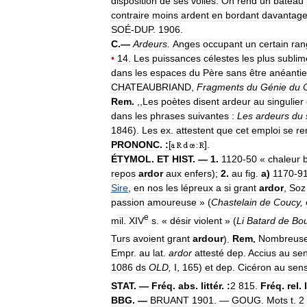
disposition
de
ses
voiles
.
On
rend
un
bateau
contraire
moins
ardent
en
bordant
davantag
SOÉ
-
DUP
.
1906
.
C
.—
Ardeurs
.
Anges
occupant
un
certain
ran
•
14
.
Les
puissances
célestes
les
plus
sublim
dans
les
espaces
du
Père
sans
être
anéanti
CHATEAUBRIAND
,
Fragments
du
Génie
du
Rem
.
,,
Les
poètes
disent
ardeur
au
singulier
dans
les
phrases
suivantes
:
Les
ardeurs
du
1846
).
Les
ex
.
attestent
que
cet
emploi
se
re
PRONONC
.
:
[
].
ÉTYMOL
.
ET
HIST
. —
1
.
1120
-
50
«
chaleur
repos
ardor
aux
enfers
);
2
.
au
fig
.
a
)
1170
-
9
Sire
,
en
nos
les
lépreux
a
si
grant
ardor
,
Soz
passion
amoureuse
» (
Chastelain
de
Coucy
,
e
mil
.
XIV
s
. «
désir
violent
» (
Li
Batard
de
Bou
Turs
avoient
grant
ardour
).
Rem
.
Nombreus
Empr
.
au
lat
.
ardor
attesté
dep
.
Accius
au
se
1086
ds
OLD
,
I
,
165
)
et
dep
.
Cicéron
au
sen
STAT
. —
Fréq
.
abs
.
littér
.
:
2
815
.
Fréq
.
rel
.
BBG
. —
BRUANT
1901
. —
GOUG
.
Mots
t
.
2