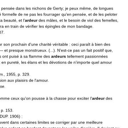
pensée
dans
les
nichons
de
Gerty
;
je
peux
même
,
de
longues
é
formelle
de
ne
pas
les
fourrager
qu
'
en
pensée
,
et
de
les
peloter
la
beauté
,
et
l
'
ardeur
des
mâles
,
et
le
besoin
de
viol
des
femelles
,
ra
en
train
de
vérifier
les
épingles
de
mon
bandage
.
07
.
ur
son
prochain
d
'
une
charité
véritable
:
ceci
paraît
à
bien
des
 —
et
presque
monstrueux
. (...).
N
'
est
-
ce
pas
un
fait
positif
que
,
s
ont
puisé
à
sa
flamme
des
ardeurs
tellement
passionnées
t
en
pureté
,
les
élans
et
les
dévotions
de
n
'
importe
quel
amour
um
.,
1955
,
p
.
329
.
sion
aux
plaisirs
de
l
'
amour
.
use
.
omme
ceux
qu
'
on
pousse
à
la
chasse
pour
exciter
l
'
ardeur
des
,
p
.
153
.
DUP
.
1906
)
:
uvent
dans
certaines
limites
se
corriger
par
une
meilleure