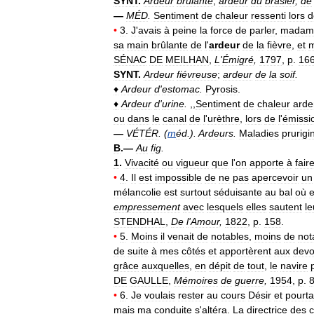
SYNT
.
Ardeur
brûlante
;
ardeur
du
brasier
,
de
—
MÉD
.
Sentiment
de
chaleur
ressenti
lors
d
•
3
.
J
'
avais
à
peine
la
force
de
parler
,
madam
sa
main
brûlante
de
l
'
ardeur
de
la
fièvre
,
et
SÉNAC
DE
MEILHAN
,
L
'
Émigré
,
1797
,
p
.
16
SYNT
.
Ardeur
fiévreuse
;
ardeur
de
la
soif
.
♦
Ardeur
d
'
estomac
.
Pyrosis
.
♦
Ardeur
d
'
urine
.
,,
Sentiment
de
chaleur
arde
ou
dans
le
canal
de
l
'
urèthre
,
lors
de
l
'
émissi
—
VÉTÉR
. (
m
éd
.).
Ardeurs
.
Maladies
prurig
B
.—
Au
fig
.
1
.
Vivacité
ou
vigueur
que
l
'
on
apporte
à
fair
•
4
.
Il
est
impossible
de
ne
pas
apercevoir
un
mélancolie
est
surtout
séduisante
au
bal
où
e
empressement
avec
lesquels
elles
sautent
le
STENDHAL
,
De
l
'
Amour
,
1822
,
p
.
158
.
•
5
.
Moins
il
venait
de
notables
,
moins
de
not
de
suite
à
mes
côtés
et
apportèrent
aux
devo
grâce
auxquelles
,
en
dépit
de
tout
,
le
navire
p
DE
GAULLE
,
Mémoires
de
guerre
,
1954
,
p
.
•
6
.
Je
voulais
rester
au
cours
Désir
et
pourta
mais
ma
conduite
s
'
altéra
.
La
directrice
des
c