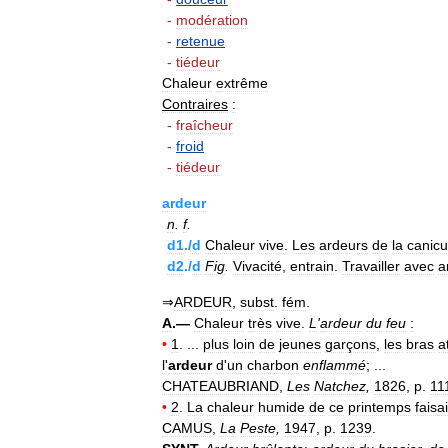
-
modération
-
retenue
-
tiédeur
Chaleur
extrême
Contraires
:
-
fraîcheur
-
froid
-
tiédeur
ardeur
n
.
f
.
d1
./
d
Chaleur
vive
.
Les
ardeurs
de
la
canicu
d2
./
d
Fig
.
Vivacité
,
entrain
.
Travailler
avec
a
⇒
ARDEUR
,
subst
.
fém
.
A
.—
Chaleur
très
vive
.
L
'
ardeur
du
feu
:
•
1
. ...
plus
loin
de
jeunes
garçons
,
les
bras
a
l
'
ardeur
d
'
un
charbon
enflammé
; ...
CHATEAUBRIAND
,
Les
Natchez
,
1826
,
p
.
11
•
2
.
La
chaleur
humide
de
ce
printemps
faisai
CAMUS
,
La
Peste
,
1947
,
p
.
1239
.