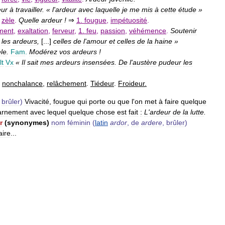
eur
à
travailler
. «
l
'
ardeur
avec
laquelle
je
me
mis
à
cette
étude
»
,
zèle
.
Quelle
ardeur
!
⇒
1
.
fougue
,
impétuosité
.
ment
,
exaltation
,
ferveur
,
1
.
feu
,
passion
,
véhémence
.
Soutenir
les
ardeurs
,
[...]
celles
de
l
'
amour
et
celles
de
la
haine
»
le
.
Fam
.
Modérez
vos
ardeurs
!
lt
Vx
«
Il
sait
mes
ardeurs
insensées
.
De
l
'
austère
pudeur
les
,
nonchalance
,
relâchement
.
Tiédeur
.
Froideur
.
,
brûler
)
Vivacité
,
fougue
qui
porte
ou
que
l
'
on
met
à
faire
quelque
arnement
avec
lequel
quelque
chose
est
fait
:
L
'
ardeur
de
la
lutte
.
r
(
synonymes
)
nom
féminin
(
latin
ardor
,
de
ardere
,
brûler
)
aire
...