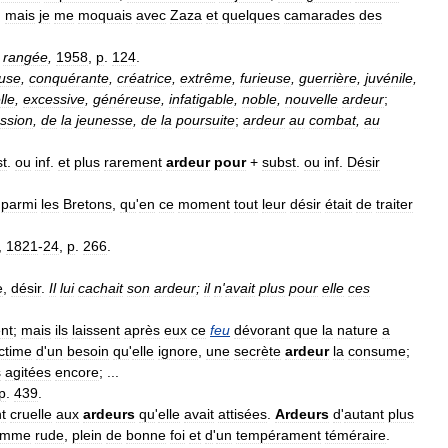
;
mais
je
me
moquais
avec
Zaza
et
quelques
camarades
des
rangée
,
1958
,
p
.
124
.
euse
,
conquérante
,
créatrice
,
extrême
,
furieuse
,
guerrière
,
juvénile
,
lle
,
excessive
,
généreuse
,
infatigable
,
noble
,
nouvelle
ardeur
;
ssion
,
de
la
jeunesse
,
de
la
poursuite
;
ardeur
au
combat
,
au
st
.
ou
inf
.
et
plus
rarement
ardeur
pour
+
subst
.
ou
inf
.
Désir
parmi
les
Bretons
,
qu
'
en
ce
moment
tout
leur
désir
était
de
traiter
,
1821
-
24
,
p
.
266
.
e
,
désir
.
Il
lui
cachait
son
ardeur
;
il
n
'
avait
plus
pour
elle
ces
ent
;
mais
ils
laissent
après
eux
ce
feu
dévorant
que
la
nature
a
ctime
d
'
un
besoin
qu
'
elle
ignore
,
une
secrète
ardeur
la
consume
;
s
agitées
encore
; ...
p
.
439
.
t
cruelle
aux
ardeurs
qu
'
elle
avait
attisées
.
Ardeurs
d
'
autant
plus
omme
rude
,
plein
de
bonne
foi
et
d
'
un
tempérament
téméraire
.