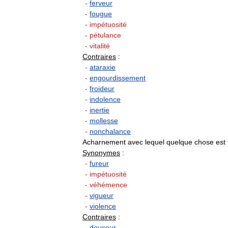
-
ferveur
-
fougue
-
impétuosité
-
pétulance
-
vitalité
Contraires
:
-
ataraxie
-
engourdissement
-
froideur
-
indolence
-
inertie
-
mollesse
-
nonchalance
Acharnement
avec
lequel
quelque
chose
est
Synonymes
:
-
fureur
-
impétuosité
-
véhémence
-
vigueur
-
violence
Contraires
:
-
douceur